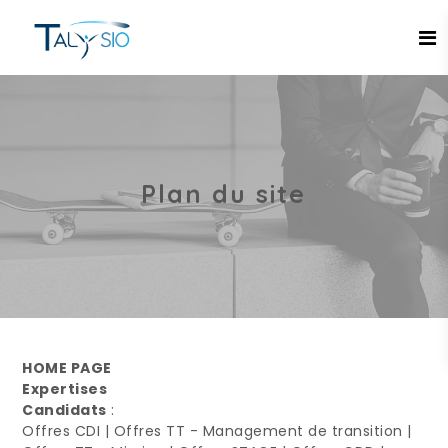
Espace candidat - Connexion
Pas de compte ?
S'inscrire ici
Plan du site
Se souvenir de moi
Mot de passe oublié ?
Connexion
HOME PAGE
Expertises
Candidats
:
Offres CDI
|
Offres TT - Management de transition
|