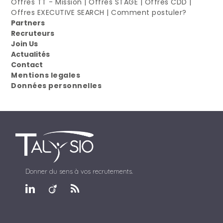
Offres TT - Mission
|
Offres STAGE
|
Offres CDD
|
Offres EXECUTIVE SEARCH
|
Comment postuler?
Partners
Recruteurs
Join Us
Actualités
Contact
Mentions legales
Données personnelles
Donner du sens à vos recrutements.