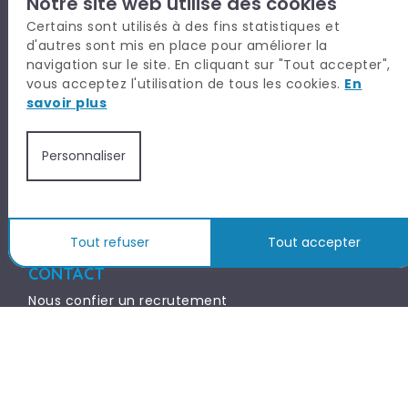
Notre site web utilise des cookies
Office Team
Certains sont utilisés à des fins statistiques et
Rh | Paie
d'autres sont mis en place pour améliorer la
Supply Chain
navigation sur le site. En cliquant sur "Tout accepter",
vous acceptez l'utilisation de tous les cookies.
En
savoir plus
TALYSIO EN BREF
CANDIDAT
Personnaliser
RECRUTEUR
PARTNERS
Tout refuser
Tout accepter
CONTACT
Nous confier un recrutement
Nous confier votre candidature
Venir nous rencontrer