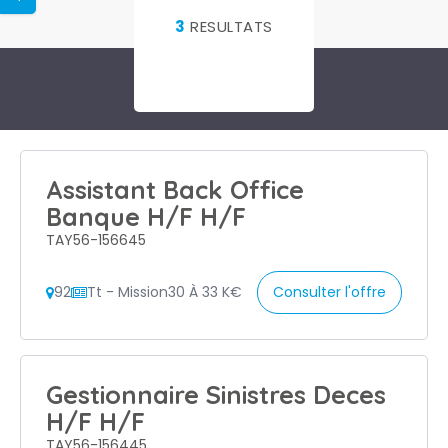
3
RESULTATS
Assistant Back Office
Banque H/F H/F
TAY56-156645
92
Tt - Mission
30 À 33 K€
Consulter l'offre
Gestionnaire Sinistres Deces
H/F H/F
TAY56-156445