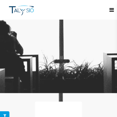
Espace candidat - Connexion
Pas de compte ?
S'inscrire ici
Se souvenir de moi
Mot de passe oublié ?
Connexion