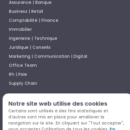
Assurance | Banque
Business | Retail
Comptabilité | Finance
Immobilier
Ingenierie | Technique
Juridique | Conseils
Marketing | Communication | Digital
Office Team
Rh | Paie
Supply Chain
Notre site web utilise des cookies
TALYSIO EN BREF
Certains sont utilisés à des fins statistiques et
CANDIDAT
d'autres sont mis en place pour améliorer la
RECRUTEUR
navigation sur le site. En cliquant sur "Tout accepter",
vous acceptez l'utilisation de tous les cookies.
En