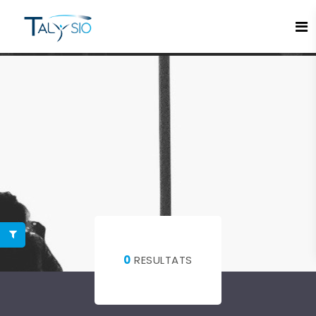
Espace candidat - Connexion
Pas de compte ?
S'inscrire ici
Se souvenir de moi
Mot de passe oublié ?
Connexion
0
RESULTATS