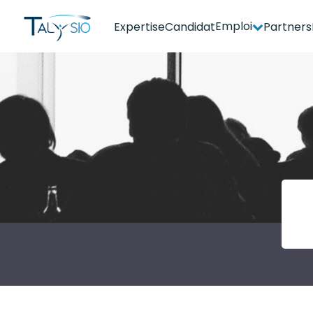
Emploi
Expertise
Candidat
Partners
Espace candidat - Connexion
Pas de compte ?
S'inscrire ici
Se souvenir de moi
Mot de passe oublié ?
Connexion