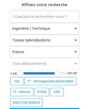
Affinez votre recherche
≥95 K€
0 K€
CDI
TT - Management de transition
TT - Mission
STAGE
CDD
EXECUTIVE SEARCH