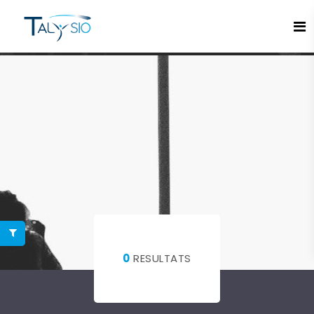
Espace candidat - Connexion
Pas de compte ?
S'inscrire ici
Se souvenir de moi
Mot de passe oublié ?
Connexion
0
RESULTATS