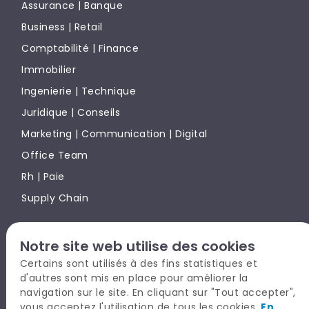
Assurance | Banque
Business | Retail
Comptabilité | Finance
Immobilier
Ingenierie | Technique
Juridique | Conseils
Marketing | Communication | Digital
Office Team
Rh | Paie
Supply Chain
Notre site web utilise des cookies
TALYSIO EN BREF
Certains sont utilisés à des fins statistiques et
CANDIDAT
d'autres sont mis en place pour améliorer la
RECRUTEUR
navigation sur le site. En cliquant sur "Tout accepter",
vous acceptez l'utilisation de tous les cookies.
En