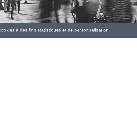
cookies à des fins statistiques et de personnalisation.
EXPERTISES -
TALYSIO E
CARRIÈRE
CANDIDAT
Assurance | Banque
RECRUTEUR
Business | Retail
PARTNERS
Comptabilité | Finance
Immobilier
Ingenierie | Technique
Juridique | Conseils
Marketing | Communication
| Digital
Office Team
Rh | Paie
Supply Chain