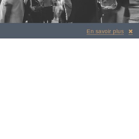
En savoir plus
N BREF
CONTACT
Nous confier un
recrutement
Nous confier votre
candidature
Venir nous rencontrer
Plan du site
Données personnelles
Mentions légales